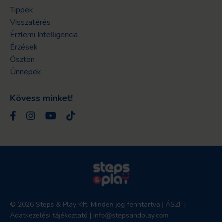
Tippek
Visszatérés
Érzlemi Intelligencia
Érzések
Ösztön
Ünnepek
Kövess minket!
© 2026 Steps & Play Kft. Minden jog fenntartva |
ÁSZF
|
Adatkezelési tájékoztató
|
info@stepsandplay.com