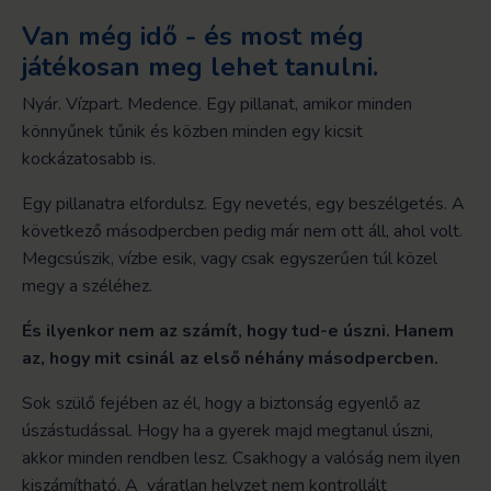
Van még idő - és most még
játékosan meg lehet tanulni.
Nyár. Vízpart. Medence.
Egy pillanat, amikor minden
könnyűnek tűnik és közben minden egy kicsit
kockázatosabb is.
Egy pillanatra elfordulsz. Egy nevetés, egy beszélgetés. A
következő másodpercben pedig már nem ott áll, ahol volt.
Megcsúszik, vízbe esik, vagy csak egyszerűen túl közel
megy a széléhez.
És ilyenkor nem az számít, hogy tud-e úszni. Hanem
az, hogy mit csinál az első néhány másodpercben.
Sok szülő fejében az él, hogy a biztonság egyenlő az
úszástudással. Hogy ha a gyerek majd megtanul úszni,
akkor minden rendben lesz. Csakhogy a valóság nem ilyen
kiszámítható. A váratlan helyzet nem kontrollált