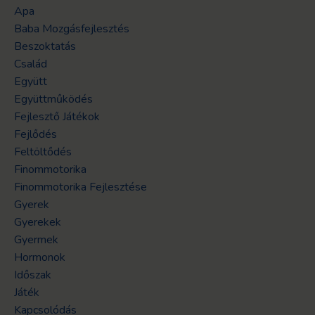
Apa
Baba Mozgásfejlesztés
Beszoktatás
Család
Együtt
Együttműködés
Fejlesztő Játékok
Fejlődés
Feltöltődés
Finommotorika
Finommotorika Fejlesztése
Gyerek
Gyerekek
Gyermek
Hormonok
Időszak
Játék
Kapcsolódás