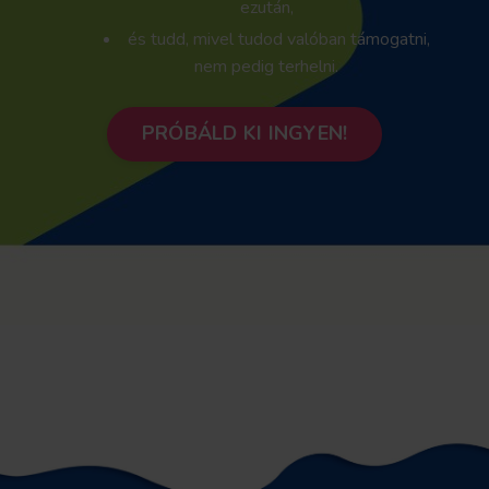
ezután,
és tudd, mivel tudod valóban támogatni,
nem pedig terhelni.
PRÓBÁLD KI INGYEN!