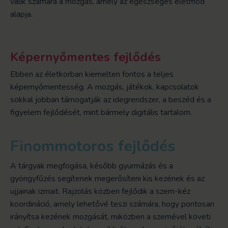
válik számára a mozgás, amely az egészséges életmód
alapja.
Képernyőmentes
fejlődés
Ebben az életkorban kiemelten fontos a teljes
képernyőmentesség. A mozgás, játékok, kapcsolatok
sokkal jobban támogatják az idegrendszer, a beszéd és a
figyelem fejlődését, mint bármely digitális tartalom.
Finommotoros fejlődés
A tárgyak megfogása, később gyurmázás és a
gyöngyfűzés segítenek megerősíteni kis kezének és az
ujjainak izmait. Rajzolás közben fejlődik a szem-kéz
koordináció, amely lehetővé teszi számára, hogy pontosan
irányítsa kezének mozgását, miközben a szemével követi