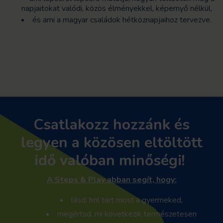
napjaitokat valódi, közös élményekkel, képernyő nélkül,
és ami a magyar családok hétköznapjaihoz tervezve.
Csatlakozz hozzánk és
legyen a közösen eltöltött
idő valóban minőségi!
A Steps & Play abban segít, hogy:
lásd, hol tart most a gyermeked,
megértsd, mi következik természetesen