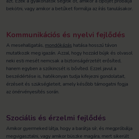
azt. Ezek a gyakorlatok segítik őt, amikor a cipőjét próbálja
bekötni, vagy amikor a betűket formálja az írás tanulásakor.
Kommunikációs és nyelvi fejlődés
A mesehallgatás,
mondókázás
hatása hosszú távon
mutatkozik meg igazán. Azzal, hogy hozzád bújik és olvasol
neki esti mesét nemcsak a biztonságérzetét erősíted,
hanem egyben a szókincsét is bővíted. Ezzel javul a
beszédértése is,
hatékonyan tudja kifejezni gondolatait,
érzéseit és szükségleteit, amely később támogatni fogja
az önérvényesítés során.
Szociális és érzelmi fejlődés
Amikor gyermeked látja, hogy a barátja sír, és megpróbálja
megvigasztalni, vagy amikor büszke magára, mert sikerült