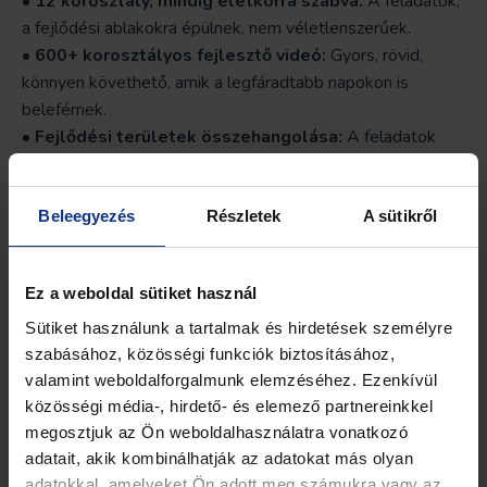
•
12 korosztály,
mindig életkorra szabva:
A feladatok,
a fejlődési ablakokra épülnek, nem véletlenszerűek.
•
600+ korosztályos fejlesztő videó:
Gyors, rövid,
könnyen követhető, amik a legfáradtabb napokon is
beleférnek.
•
Fejlődési területek összehangolása:
A feladatok
egymásra épülve hatnak a mozgásra, beszédre,
figyelemre, érzelmi biztonságra. Ezért érzel majd gyors
Beleegyezés
Részletek
A sütikről
fejlődést.
Az ismétlés érdekében pedig változatos gyakorlatok
állnak rendelkezésre, így egy-egy feladatot
Ez a weboldal sütiket használ
többféleképpen tudtok kivitelezni.
Az ismétlésekkel és
Sütiket használunk a tartalmak és hirdetések személyre
gyakorlásokkal javul a koordináció, látható a fejlődés.
szabásához, közösségi funkciók biztosításához,
valamint weboldalforgalmunk elemzéséhez. Ezenkívül
Szakértőink közreműködésével lépésről lépésre
közösségi média-, hirdető- és elemező partnereinkkel
dolgoztuk ki a Steps & Play módszertanát, amely
megosztjuk az Ön weboldalhasználatra vonatkozó
segítségével támogatni tudod gyermekedet, hogy
adatait, akik kombinálhatják az adatokat más olyan
minden készséget az arra legalkalmasabb időben
adatokkal, amelyeket Ön adott meg számukra vagy az