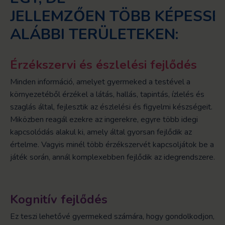
JELLEMZŐEN TÖBB KÉPESSÉG
ALÁBBI TERÜLETEKEN:
Érzékszervi és észlelési fejlődés
Minden információ, amelyet gyermeked a testével a
környezetéből érzékel a látás, hallás, tapintás, ízlelés és
szaglás által, fejlesztik az észlelési és figyelmi készségeit.
Miközben reagál ezekre az ingerekre, egyre több idegi
kapcsolódás alakul ki, amely által gyorsan fejlődik az
értelme. Vagyis minél több érzékszervét kapcsoljátok be a
játék során, annál komplexebben fejlődik az idegrendszere.
Kognitív fejlődés
Ez teszi lehetővé gyermeked számára, hogy gondolkodjon,