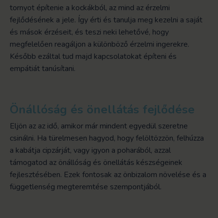
tornyot építenie a kockákból, az mind az érzelmi
fejlődésének a jele. Így érti és tanulja meg kezelni a saját
és mások érzéseit, és teszi neki lehetővé, hogy
megfelelően reagáljon a különböző érzelmi ingerekre.
Később ezáltal tud majd kapcsolatokat építeni és
empátiát tanúsítani.
Önállóság és önellátás fejlődése
Eljön az az idő, amikor már mindent egyedül szeretne
csinálni. Ha türelmesen hagyod, hogy felöltözzön, felhúzza
a kabátja cipzárját, vagy igyon a poharából, azzal
támogatod az önállóság és önellátás készségeinek
fejlesztésében. Ezek fontosak az önbizalom növelése és a
függetlenség megteremtése szempontjából.