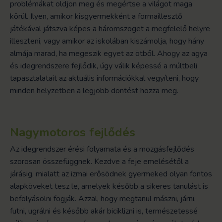
problémákat oldjon meg és megértse a világot maga
körül. Ilyen, amikor kisgyermekként a formaillesztő
játékával játszva képes a háromszöget a megfelelő helyre
illeszteni, vagy amikor az iskolában kiszámolja, hogy hány
almája marad, ha megeszik egyet az ötből. Ahogy az agya
és idegrendszere fejlődik, úgy válik képessé a múltbeli
tapasztalatait az aktuális információkkal vegyíteni, hogy
minden helyzetben a legjobb döntést hozza meg.
Nagymotoros
fejlődés
Az idegrendszer érési folyamata és a mozgásfejlődés
szorosan összefüggnek. Kezdve a feje emelésétől a
járásig, mialatt az izmai erősödnek gyermeked olyan fontos
alapköveket tesz le, amelyek később a sikeres tanulást is
befolyásolni fogják. Azzal, hogy megtanul mászni, járni,
futni, ugrálni és később akár biciklizni is, természetessé