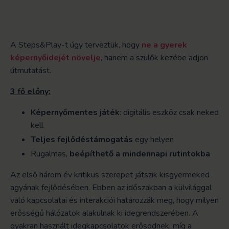
A Steps&Play-t úgy terveztük, hogy
ne a gyerek
képernyőidejét növelje
, hanem a szülők kezébe adjon
útmutatást.
3 fő előny:
Képernyőmentes játék
: digitális eszköz csak neked
kell
Teljes fejlődéstámogatás
egy helyen
Rugalmas,
beépíthető a mindennapi rutintokba
Az első három év kritikus szerepet játszik kisgyermeked
agyának fejlődésében. Ebben az időszakban a külvilággal
való kapcsolatai és interakciói határozzák meg, hogy milyen
erősségű hálózatok alakulnak ki idegrendszerében. A
gyakran használt idegkapcsolatok erősödnek, míg a