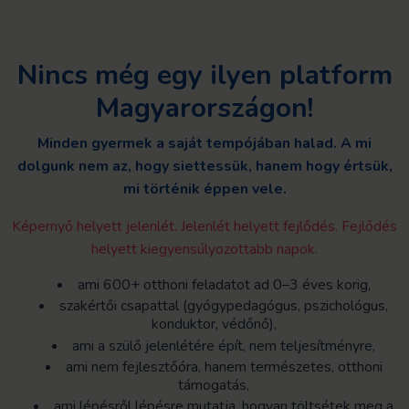
Nincs még egy ilyen platform
Magyarországon!
Minden gyermek a saját tempójában halad.
A mi
dolgunk nem az, hogy siettessük,
hanem hogy értsük,
mi történik éppen vele.
Képernyő helyett jelenlét. Jelenlét helyett fejlődés. Fejlődés
helyett kiegyensúlyozottabb napok.
ami 600+ otthoni feladatot ad 0–3 éves korig,
szakértői csapattal (gyógypedagógus, pszichológus,
konduktor, védőnő),
ami a szülő jelenlétére épít, nem teljesítményre,
ami nem fejlesztőóra, hanem természetes, otthoni
támogatás,
ami lépésről lépésre mutatja, hogyan töltsétek meg a