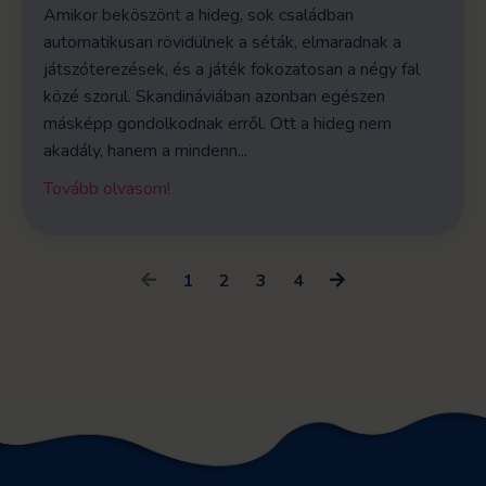
Amikor beköszönt a hideg, sok családban
automatikusan rövidülnek a séták, elmaradnak a
játszóterezések, és a játék fokozatosan a négy fal
közé szorul. Skandináviában azonban egészen
másképp gondolkodnak erről. Ott a hideg nem
akadály, hanem a mindenn
...
Tovább olvasom!
1
2
3
4