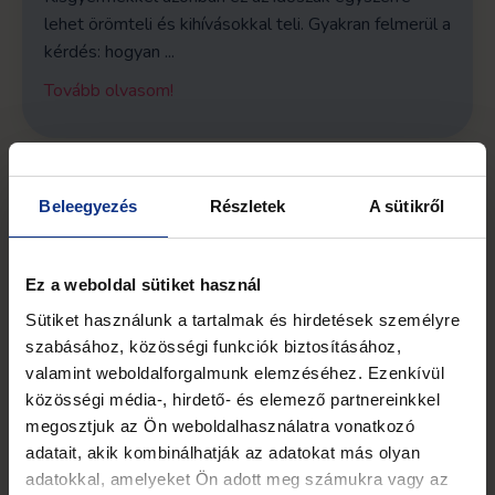
lehet örömteli és kihívásokkal teli. Gyakran felmerül a
kérdés: hogyan
...
Tovább olvasom!
Beleegyezés
Részletek
A sütikről
Ez a weboldal sütiket használ
Sütiket használunk a tartalmak és hirdetések személyre
szabásához, közösségi funkciók biztosításához,
valamint weboldalforgalmunk elemzéséhez. Ezenkívül
közösségi média-, hirdető- és elemező partnereinkkel
megosztjuk az Ön weboldalhasználatra vonatkozó
adatait, akik kombinálhatják az adatokat más olyan
Mit várhatunk reálisan egy 1,5
adatokkal, amelyeket Ön adott meg számukra vagy az
éves gyermeknél?