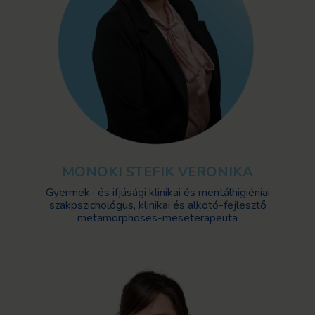
MONOKI STEFIK VERONIKA
Gyermek- és ifjúsági klinikai és mentálhigiéniai
szakpszichológus, klinikai és alkotó-fejlesztő
metamorphoses-meseterapeuta