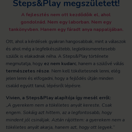
Steps&Play megszületett!
A fejlesztés nem ott kezdődőik el, ahol
gondolnád.
Nem egy laborban. Nem egy
tankönyvben. Hanem egy fáradt anya nappalijában.
Ott, ahol a kérdések gyakran hangosabbak, mint a válaszok
és ahol még a legfelkészültebb, leglelkiismeretesebb
szülők is elakadnak néha. A Steps&Play története
megmutatja, hogy
ez nem kudarc
, hanem a szülővé válás
természetes része
. Nem kell tökéletesnek lenni, elég
jelen lenni és elfogadni, hogy a fejlődés útján minden
család együtt tanul, lépésről lépésre.
Vivien, a Steps&Play alapítója így mesél erről:
„
A gyerekem nem a tökéletes anyát kereste. Csak
engem. Sokáig azt hittem, az a legfontosabb, hogy
mindent jól csináljak. Aztán rájöttem: a gyerekem nem a
tökéletes anyát akarja, hanem azt, hogy ott legyek.
”