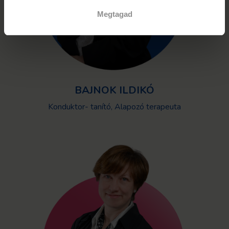
Megtagad
BAJNOK ILDIKÓ
Konduktor- tanító, Alapozó terapeuta