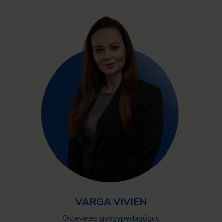
VARGA VIVIEN
Okleveles gyógypedagógus