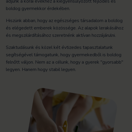
adjunk a korai évekhez a kiegyensúlyozott fejlődés és
boldog gyermekkor érdekében.
Hiszünk abban, hogy az egészséges társadalom a boldog
és elégedett emberek közössége. Az alapok lerakásához
és megszilárdításához szeretnénk aktívan hozzájárulni.
Szaktudásunk és közel két évtizedes tapasztalatunk
segítségével támogatunk, hogy gyermekedből is boldog
felnőtt váljon.
Nem az a célunk, hogy a gyerek "gyorsabb"
legyen. Hanem hogy stabil legyen.