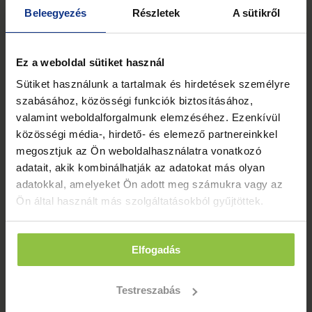
Beleegyezés
Részletek
A sütikről
Ez a weboldal sütiket használ
Sütiket használunk a tartalmak és hirdetések személyre
DR. EGRI TÍMEA
szabásához, közösségi funkciók biztosításához,
Okleveles gyógypedagógus, Tanszékvezető,
valamint weboldalforgalmunk elemzéséhez. Ezenkívül
egyetemi docens
közösségi média-, hirdető- és elemező partnereinkkel
megosztjuk az Ön weboldalhasználatra vonatkozó
adatait, akik kombinálhatják az adatokat más olyan
adatokkal, amelyeket Ön adott meg számukra vagy az
Ön által használt más szolgáltatásokból gyűjtöttek.
Elfogadás
Testreszabás