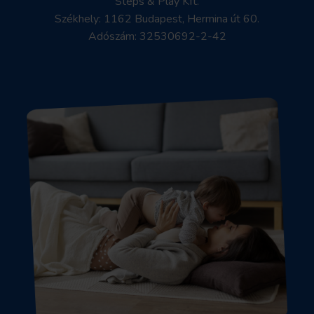
Steps & Play Kft.
Székhely: 1162 Budapest, Hermina út 60.
Adószám: 32530692-2-42