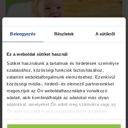
Beleegyezés
Részletek
A sütikről
Ez a weboldal sütiket használ
Sütiket használunk a tartalmak és hirdetések személyre
Játékok és kapcsolatok – A
szabásához, közösségi funkciók biztosításához,
szociális tanulás első lépései
valamint weboldalforgalmunk elemzéséhez. Ezenkívül
közösségi média-, hirdető- és elemező partnereinkkel
Baba Mozgásfejlesztés
Fejlesztő Játékok
Korai Fejlesztés
megosztjuk az Ön weboldalhasználatra vonatkozó
Mozgásfejlesztés
adatait, akik kombinálhatják az adatokat más olyan
A szociális készségek fejlődése
adatokkal, amelyeket Ön adott meg számukra vagy az
kulcsfontosságú a gyermekek életében, mivel
Ön által használt más szolgáltatásokból gyűjtöttek.
ezek az alapok azok, amelyek segítenek nekik
sikeresen navigálni a társas kapcsolatokban,