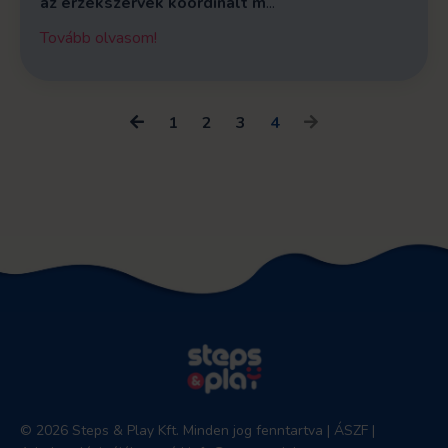
az érzékszervek koordinált m
...
Tovább olvasom!
1
2
3
4
© 2026 Steps & Play Kft. Minden jog fenntartva |
ÁSZF
|