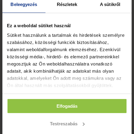
Kategóriák
Beleegyezés
Részletek
A sütikről
Ez a weboldal sütiket használ
Sütiket használunk a tartalmak és hirdetések személyre
Kövess minket!
szabásához, közösségi funkciók biztosításához,
valamint weboldalforgalmunk elemzéséhez. Ezenkívül
közösségi média-, hirdető- és elemező partnereinkkel
megosztjuk az Ön weboldalhasználatra vonatkozó
adatait, akik kombinálhatják az adatokat más olyan
adatokkal, amelyeket Ön adott meg számukra vagy az
Ön által használt más szolgáltatásokból gyűjtöttek.
Elfogadás
Testreszabás