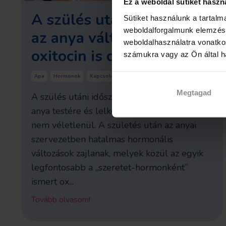
Ez a weboldal sütiket haszn
A szülés után nem csak
Sütiket használunk a tartal
weboldalforgalmunk elemzésé
az anya változik, az apai
weboldalhasználatra vonatko
oxitocin is dolgozik!
számukra vagy az Ön által ha
Apa
Hormonok
Kapcsolódás
Kötődés
Ösztön
Megtagad
A szülés utáni időszakot legtöbbször az
anya testére és lelkére koncentrálva írjuk le,
nem véletlenül. A születés után az anyai
szervezetben hatalmas hormonális
változások zajlanak, melyek közül az egyik
legfontosabb a „szeretet-hormonként”
ismert ox...
Tovább olvasom!