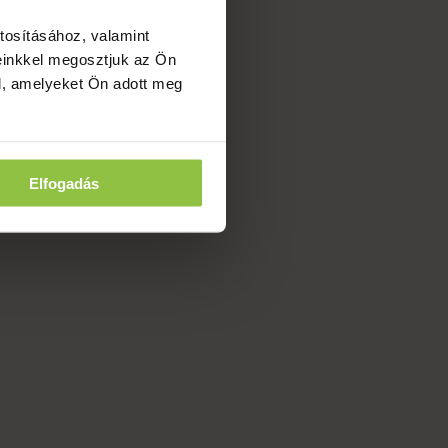
tosításához, valamint
einkkel megosztjuk az Ön
l, amelyeket Ön adott meg
Elfogadás