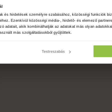
ál
mak és hirdetések személyre szabásához, közösségi funkciók biz
hez. Ezenkívül közösségi média-, hirdető- és elemező partner
zó adatait, akik kombinálhatják az adatokat más olyan adatokka
sznált más szolgáltatásokból gyűjtöttek.
Testreszabás