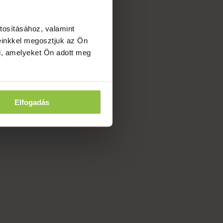
tosításához, valamint
einkkel megosztjuk az Ön
l, amelyeket Ön adott meg
Elfogadás