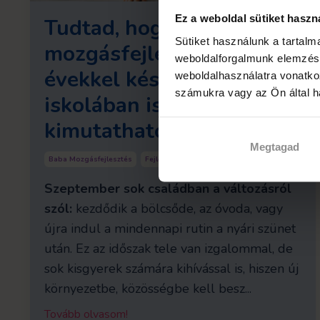
Ez a weboldal sütiket haszn
Tudtad, hogy a korai
Sütiket használunk a tartal
mozgásfejlesztés hatásai
weboldalforgalmunk elemzésé
évekkel később, az
weboldalhasználatra vonatko
számukra vagy az Ön által ha
iskolában is
kimutathatók?
Megtagad
Baba Mozgásfejlesztés
Fejlődés
Kisgyermek
Mozgás
Szeptember sok családban a változásról
szól:
kezdődik a bölcsőde, az óvoda, vagy
újra indul a mindennapi rutin a nyári szünet
után. Ez az időszak tele van izgalommal, de
sok kisgyerek számára kihívással is, hiszen új
környezetbe, közösségbe kell besz...
Tovább olvasom!