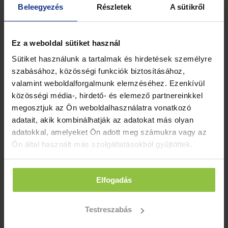
Kategóriák
Beleegyezés
Részletek
A sütikről
Ez a weboldal sütiket használ
Sütiket használunk a tartalmak és hirdetések személyre
Kövess minket!
szabásához, közösségi funkciók biztosításához,
valamint weboldalforgalmunk elemzéséhez. Ezenkívül
közösségi média-, hirdető- és elemező partnereinkkel
megosztjuk az Ön weboldalhasználatra vonatkozó
adatait, akik kombinálhatják az adatokat más olyan
adatokkal, amelyeket Ön adott meg számukra vagy az
Ön által használt más szolgáltatásokból gyűjtöttek.
Elfogadás
Testreszabás