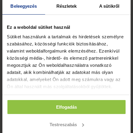
Kategóriák
Beleegyezés
Részletek
A sütikről
Ez a weboldal sütiket használ
Kövess minket!
Sütiket használunk a tartalmak és hirdetések személyre
szabásához, közösségi funkciók biztosításához,
valamint weboldalforgalmunk elemzéséhez. Ezenkívül
közösségi média-, hirdető- és elemező partnereinkkel
megosztjuk az Ön weboldalhasználatra vonatkozó
adatait, akik kombinálhatják az adatokat más olyan
adatokkal, amelyeket Ön adott meg számukra vagy az
Ön által használt más szolgáltatásokból gyűjtöttek.
Elfogadás
Testreszabás