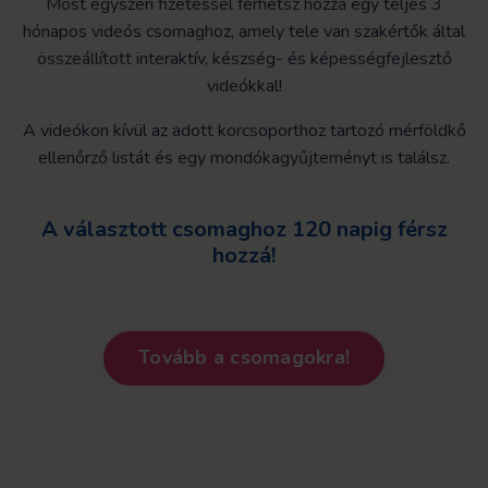
Most egyszeri fizetéssel férhetsz hozzá egy teljes 3
hónapos videós csomaghoz, amely tele van szakértők által
összeállított interaktív, készség- és képességfejlesztő
videókkal!
A videókon kívül az adott korcsoporthoz tartozó mérföldkő
ellenőrző listát és egy mondókagyűjteményt is találsz.
A választott csomaghoz 120 napig férsz
hozzá!
Tovább a csomagokra!