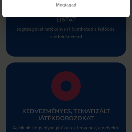
Megtagad
ELLENŐRZŐ
LISTÁT
segítségével hatékonyan követheted a fejlődési
mérföldköveket
KEDVEZMÉNYES, TEMATIZÁLT
JÁTÉKDOBOZOKAT
Ajánlunk, hogy olyan játékaitok legyenek, amelyekre