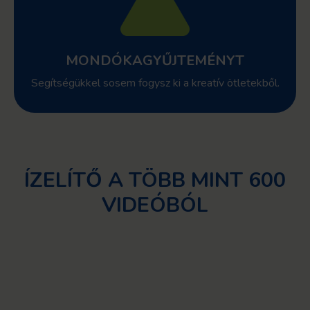
MONDÓKAGYŰJTEMÉNYT
Segítségükkel sosem fogysz ki a kreatív ötletekből.
ÍZELÍTŐ A TÖBB MINT 600
VIDEÓBÓL