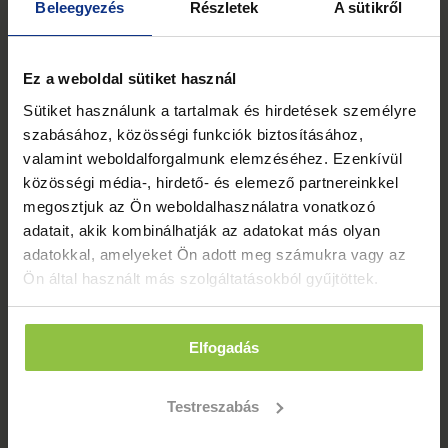
Beleegyezés
Részletek
A sütikről
Ez a weboldal sütiket használ
Sütiket használunk a tartalmak és hirdetések személyre
szabásához, közösségi funkciók biztosításához,
valamint weboldalforgalmunk elemzéséhez. Ezenkívül
közösségi média-, hirdető- és elemező partnereinkkel
SZAKÉRTŐK ÁLTAL ÖSSZEÁLLÍTOTT
megosztjuk az Ön weboldalhasználatra vonatkozó
JÁTÉKOS VIDEÓKAT
adatait, akik kombinálhatják az adatokat más olyan
adatokkal, amelyeket Ön adott meg számukra vagy az
azonnali, korlátlan hozzáféréssel.
Ön által használt más szolgáltatásokból gyűjtöttek.
Elfogadás
Testreszabás