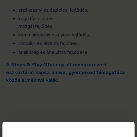
érzékszervi és észlelési fejlődés,
kognitív fejlődés,
mozgásfejlődés,
kommunikációs és nyelvi fejlődés,
szociális és érzelmi fejlődés,
önállóság és önellátás fejlődése.
A Steps & Play által egy jól rendszerezett
eszköztárat kapsz, amivel gyermeked támogatása
közös élménnyé válik.
MIT TARTALMAZ A
CSOMAG?