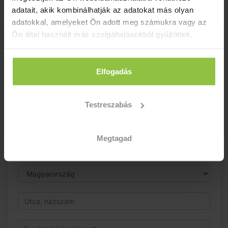
adatait, akik kombinálhatják az adatokat más olyan
adatokkal, amelyeket Ön adott meg számukra vagy az
Ön által használt más szolgáltatásokból gyűjtöttek.
4.900 Ft
Elfogadás
Hozzáadás
Belépés
Testreszabás
Megtagad