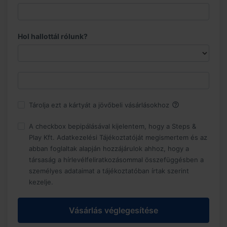
Hol hallottál rólunk?
help_outline
Tárolja ezt a kártyát a jövőbeli vásárlásokhoz
A checkbox bepipálásával kijelentem, hogy a Steps &
Play Kft. Adatkezelési Tájékoztatóját megismertem és az
abban foglaltak alapján hozzájárulok ahhoz, hogy a
társaság a hírlevélfeliratkozásommal összefüggésben a
személyes adataimat a tájékoztatóban írtak szerint
kezelje.