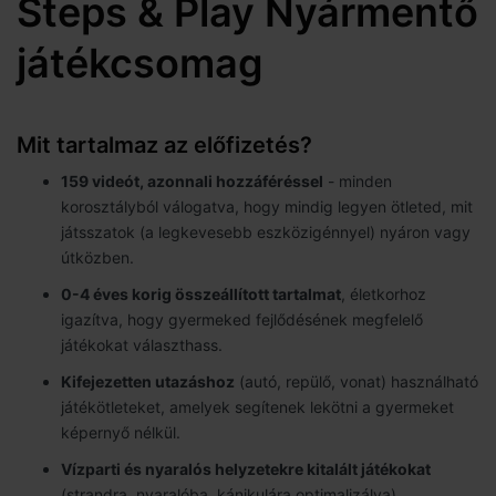
Steps & Play Nyármentő
játékcsomag
Mit tartalmaz az előfizetés?
159 videót, azonnali hozzáféréssel
- minden
korosztályból válogatva, hogy mindig legyen ötleted, mit
játsszatok (a legkevesebb eszközigénnyel) nyáron vagy
útközben.
0-4 éves korig összeállított tartalmat
, életkorhoz
igazítva, hogy gyermeked fejlődésének megfelelő
játékokat választhass.
Kifejezetten utazáshoz
(autó, repülő, vonat) használható
játékötleteket, amelyek segítenek lekötni a gyermeket
képernyő nélkül.
Vízparti és nyaralós helyzetekre kitalált játékokat
(strandra, nyaralóba, kánikulára optimalizálva).