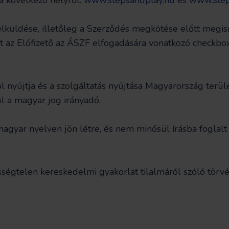
a következő helyről:
www.stepsandplay.hu
és
www.step
elküldése, illetőleg a Szerződés megkötése előtt megism
yet az Előfizető az ÁSZF elfogadására vonatkozó checkb
l nyújtja és a szolgáltatás nyújtása Magyarország terület
ül a magyar jog irányadó.
magyar nyelven jön létre, és nem minősül írásba foglalt
ességtelen kereskedelmi gyakorlat tilalmáról szóló törv