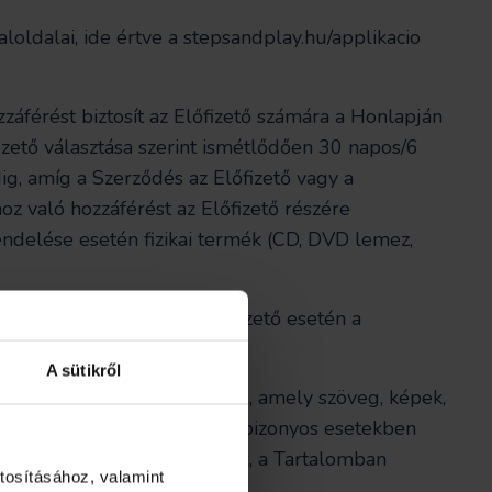
loldalai, ide értve a stepsandplay.hu/applikacio
ozzáférést biztosít az Előfizető számára a Honlapján
fizető választása szerint ismétlődően 30 napos/6
g, amíg a Szerződés az Előfizető vagy a
z való hozzáférést az Előfizető részére
rendelése esetén fizikai termék (CD, DVD lemez,
. Természetes személy Előfizető esetén a
A sütikről
t) olyan digitális sajtóanyag, amely szöveg, képek,
eltérhetnek a valóságostól, bizonyos esetekben
nem minősülnek tanácsadásnak, a Tartalomban
tosításához, valamint