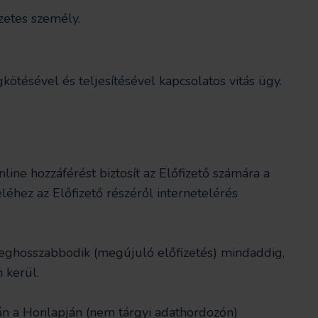
zetes személy.
kötésével és teljesítésével kapcsolatos vitás ügy.
line hozzáférést biztosít az Előfizető számára a
léhez az Előfizető részéről internetelérés
 meghosszabbodik (megújuló előfizetés) mindaddig,
 kerül.
tján a Honlapján (nem tárgyi adathordozón)