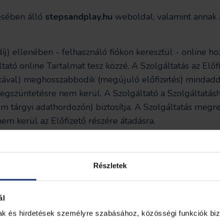
ésében álló
stepsandplay.hu
weboldal, valamint annak a
 díj) ellenében - felhasználó fiókon keresztül - online h
áltató online Tartalmat tesz közzé. A Szolgáltatás az Elő
kával) meghosszabbodik (megújuló előfizetés) mindaddi
egszüntetésre nem kerül. A Szolgáltató a Szolgáltatásho
nem tárgyi adathordozón) biztosítja. A Szolgáltatás meg
nem kerül az Előfizető részére átadásra.
olgáltatásának igénybevételére Szerződést kötő személy
mély veheti igénybe.
Részletek
sandplay.hu/applikacio alkalmazáson közzétett (publikál
jában jelenik meg. A Tartalomban megjelenített képek 
ál
 által közzétett Tartalmak sem részben, sem egészben 
mak és hirdetések személyre szabásához, közösségi funkciók biz