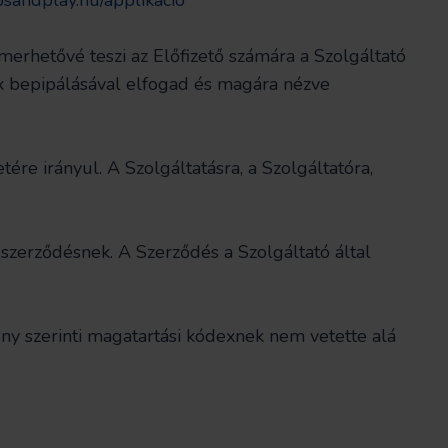
sandplay.hu/applikacio
erhetővé teszi az Előfizető számára a Szolgáltató
ox bepipálásával elfogad és magára nézve
ére irányul. A Szolgáltatásra, a Szolgáltatóra,
 szerződésnek. A Szerződés a Szolgáltató által
ény szerinti magatartási kódexnek nem vetette alá