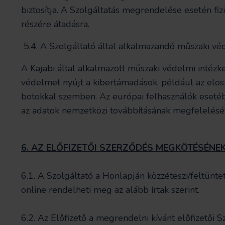
biztosítja. A Szolgáltatás megrendelése esetén fiz
részére átadásra.
5.4. A Szolgáltató által alkalmazandó műszaki vé
A Kajabi által alkalmazott műszaki védelmi intézk
védelmet nyújt a kibertámadások, például az elos
botokkal szemben. Az európai felhasználók esetéb
az adatok nemzetközi továbbításának megfelelését
6. AZ ELŐFIZETŐI SZERZŐDÉS MEGKÖTÉSÉNE
6.1. A Szolgáltató a Honlapján közzéteszi/feltünteti
online rendelheti meg az alább írtak szerint.
6.2. Az Előfizető a megrendelni kívánt előfizetői Sz