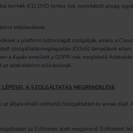
ikai termék (CD, DVD lemez, tok, nyomtatott anyag, egyé
delmi intézkedések:
edések a platform biztonságát szolgálják, amely a Cloud
ztott szolgáltatásmegtagadási (DDoS) támadások ellen, 
en a Kajabi emellett a GDPR-nak megfelelő Adatvédelm
 az adatvédelmi előírásoknak.
K LÉPÉSEI, A SZOLGÁLTATÁS MEGRENDELÉSE
 az általa kínált előfizetői Szolgáltatást és annak díját
olgáltatást az Előfizetés alatt megjelenő ’Előfizetek’ feli