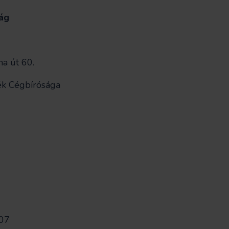
ság
a út 60.
ék Cégbírósága
07