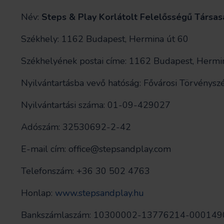
Név:
Steps & Play Korlátolt Felelősségű Társa
Székhely: 1162 Budapest, Hermina út 60
Székhelyének postai címe: 1162 Budapest, Hermin
Nyilvántartásba vevő hatóság: Fővárosi Törvénysz
Nyilvántartási száma: 01-09-429027
Adószám: 32530692-2-42
E-mail cím:
office@stepsandplay.com
Telefonszám: +36 30 502 4763
Honlap:
www.stepsandplay.hu
Bankszámlaszám: 10300002-13776214-000149