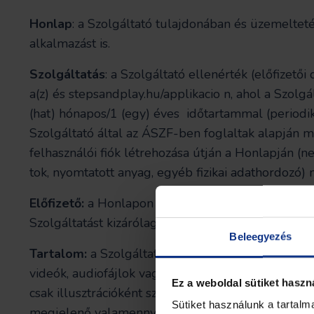
Honlap
: a Szolgáltató tulajdonában és üzemeltet
alkalmazást is.
Szolgáltatás
: a Szolgáltató ellenérték (előfizetői
a(z) és stepsandplay.hu/applikacio n, ahol a Szolg
(hat) hónapos/1 (egy) éves időtartammal (periodi
Szolgáltató által az ÁSZF-ben foglaltak alapján m
felhasználói fiók létrehozása útján a Honlapján (
tok, nyomtatott anyag, egyéb fizikai adathordozó) 
Előfizető:
a Honlapon a Szolgáltató előfizetői Sz
Szolgáltatást kizárólag 18. életévét betöltött sze
Beleegyezés
Tartalom:
a Szolgáltató által a Honlapon és a step
videók, audiofájlok vagy egyéb médiafájlok formá
Ez a weboldal sütiket haszn
csak illusztrációként szerepelnek. A Szolgáltató
Sütiket használunk a tartal
megjelenő valamennyi adat tájékoztató jellegű.