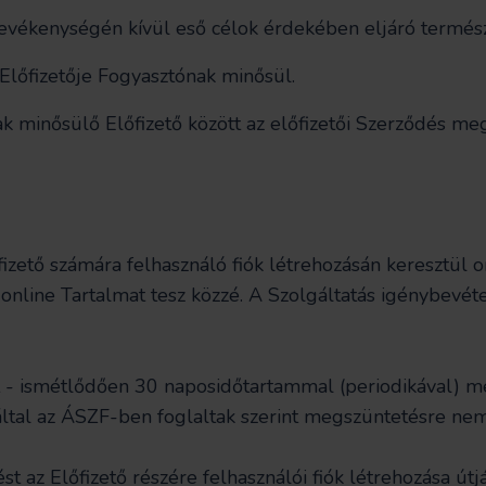
 tevékenységén kívül eső célok érdekében eljáró termés
Előfizetője Fogyasztónak minősül.
k minősülő Előfizető között az előfizetői Szerződés meg
fizető számára felhasználó fiók létrehozásán keresztül on
ó online Tartalmat tesz közzé. A Szolgáltatás igénybevéte
rint - ismétlődően 30 naposidőtartammal (periodikával)
által az ÁSZF-ben foglaltak szerint megszüntetésre nem
ést az Előfizető részére felhasználói fiók létrehozása ú