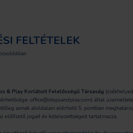
SI FELTÉTELEK
apcsolódóan
ps & Play Korlátolt Felelősségű Társaság
(székhelye/
lérhetősége:
office@stepsandplay.com
) által üzemeltet
etőleg annak aloldalain elérhető 5. pontban meghatároz
az előfizető jogait és kötelezettségeit tartalmazza.