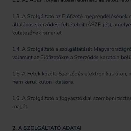
1.2.
Az ÁSZF folyamatosan elérhető és letölthető 
1.3. A Szolgáltató az Előfizető megrendelésének 
általános szerződési feltételeit (ÁSZF-jét), amel
kötelezőnek ismer el.
1.4. A Szolgáltató a szolgáltatását Magyarországró
valamint az Előfizetőkre a Szerződés keretein bel
1.5. A Felek közötti Szerződés elektronikus úton, 
nem kerül külön iktatásra.
1.6. A Szolgáltató a fogyasztókkal szembeni tiszt
magát.
2. A SZOLGÁLTATÓ ADATAI